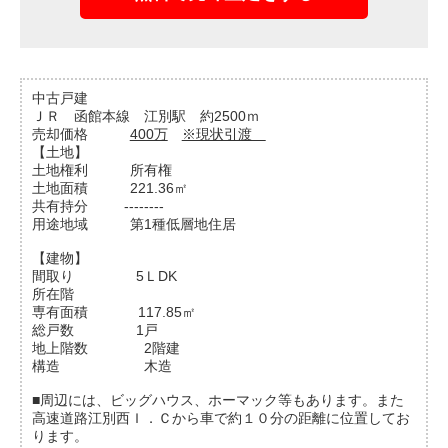
中古戸建
ＪＲ 函館本線 江別駅 約2500ｍ
売却価格
400万
※現状引渡
【土地】
土地権利 所有権
土地面積 221.36㎡
共有持分 --------
用途地域 第1種低層地住居
【建物】
間取り 5ＬDK
所在階
専有面積 117.85㎡
総戸数 1戸
地上階数 2階建
構造 木造
■周辺には、ビッグハウス、ホーマック等もあります。また
高速道路江別西Ｉ．Ｃから車で約１０分の距離に位置してお
ります。