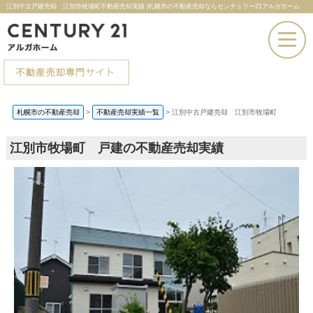
江別中古戸建売却 江別市牧場町不動産売却実績 |札幌市の不動産売却ならセンチュリー21アルガホーム
お電話での問い合わせ
札幌市の不動産売却
>
不動産売却実績一覧
>
江別中古戸建売却 江別市牧場町
その場で売却査定
江別市牧場町 戸建の不動産売却実績