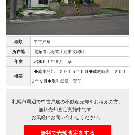
売った後も
早く
高く
秘密に
住み続けたい
売りたい
売りたい
売りたい
種類
中古戸建
スタッフ紹介
会社概要
所在地
北海道北海道江別市牧場町
年度
昭和５１年６月 築
来店予約
お問い合わせ
◆募集開始 ２０１５年５月◆成約時期 ２０１
概要
５年９月◆取引態様 専任
札幌市周辺で中古戸建の不動産売却をお考えの方、
無料売却査定実施中です！
お気軽にお問い合わせください。
無料で売却査定をする