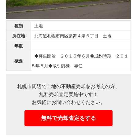
売った後も
早く
高く
秘密に
住み続けたい
売りたい
売りたい
売りたい
種類
土地
所在地
北海道札幌市南区簾舞４条６丁目 土地
年度
スタッフ紹介
会社概要
◆募集開始 ２０１５年６月◆成約時期 ２０１
概要
５年８月◆取引態様 専任
来店予約
お問い合わせ
札幌市周辺で土地の不動産売却をお考えの方、
無料売却査定実施中です！
お気軽にお問い合わせください。
無料で売却査定をする