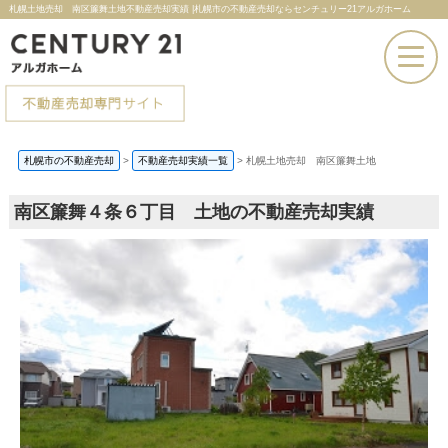
札幌土地売却 南区簾舞土地不動産売却実績 |札幌市の不動産売却ならセンチュリー21アルガホーム
お電話での問い合わせ
札幌市の不動産売却
>
不動産売却実績一覧
>
札幌土地売却 南区簾舞土地
その場で売却査定
南区簾舞４条６丁目 土地の不動産売却実績