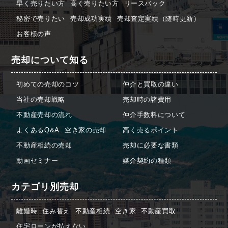
早く売りたい方
高く売りたい方
リースバック
秘密で売りたい
売却成功実績
売却査定実績（随時更新）
お客様の声
売却について知る
初めての売却のコツ
仲介と買取の違い
当社の売却戦略
売却時の諸費用
不動産売却の流れ
仲介手数料について
よくあるQ&A
空き家の売却
高く売るポイント
不動産相続の売却
売却に必要な書類
動画セミナー
媒介契約の種類
カテゴリ別売却
離婚時
住み替え
不動産相続
空き家
不動産買取
住宅ローンが払えない