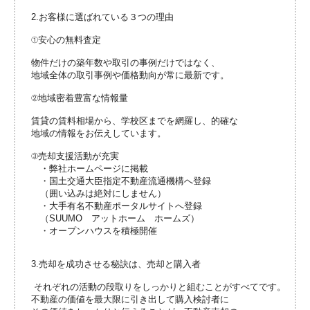
2.お客様に選ばれている３つの理由
①安心の無料査定
物件だけの築年数や取引の事例だけではなく、
地域全体の取引事例や価格動向が常に最新です。
②地域密着豊富な情報量
賃貸の賃料相場から、学校区までを網羅し、的確な
地域の情報をお伝えしています。
③売却支援活動が充実
・弊社ホームページに掲載
・国土交通大臣指定不動産流通機構へ登録
（囲い込みは絶対にしません）
・大手有名不動産ポータルサイトへ登録
（SUUMO アットホーム ホームズ）
・オープンハウスを積極開催
3.売却を成功させる秘訣は、売却と購入者
それぞれの活動の段取りをしっかりと組むことがすべてです。
不動産の価値を最大限に引き出して購入検討者に