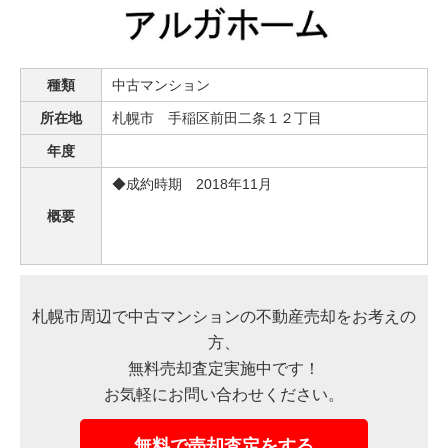
売った後も
早く
高く
秘密に
住み続けたい
売りたい
売りたい
売りたい
種類
中古マンション
所在地
札幌市 手稲区前田二条１２丁目
年度
スタッフ紹介
会社概要
◆成約時期 2018年11月
概要
来店予約
お問い合わせ
札幌市周辺で中古マンションの不動産売却をお考えの
方、
無料売却査定実施中です！
お気軽にお問い合わせください。
無料で売却査定をする