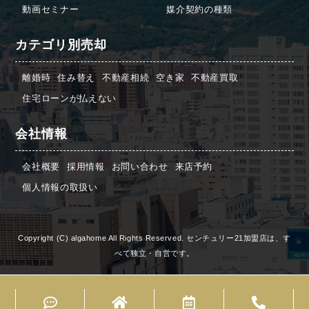
動画セミナー
媒介契約の種類
カテゴリ別売却
離婚時
住み替え
不動産相続
空き家
不動産買取
住宅ローンが払えない
会社情報
会社概要
採用情報
お問い合わせ
来店予約
個人情報の取扱い
Copyright (C) algahome All Rights Reserved. センチュリー21加盟店は、す
べて独立・自営です。