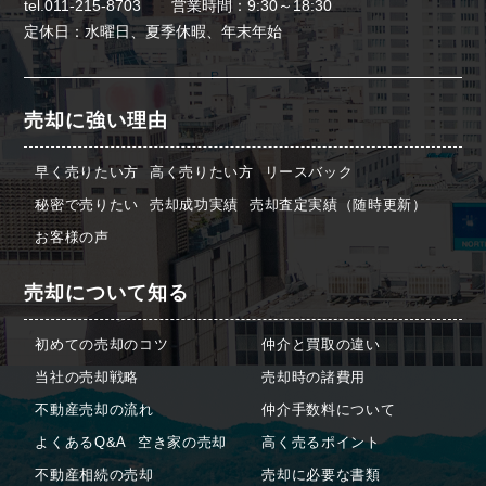
tel.011-215-8703 営業時間：9:30～18:30
定休日：水曜日、夏季休暇、年末年始
売却に強い理由
早く売りたい方
高く売りたい方
リースバック
秘密で売りたい
売却成功実績
売却査定実績（随時更新）
お客様の声
売却について知る
初めての売却のコツ
仲介と買取の違い
当社の売却戦略
売却時の諸費用
不動産売却の流れ
仲介手数料について
よくあるQ&A
空き家の売却
高く売るポイント
不動産相続の売却
売却に必要な書類