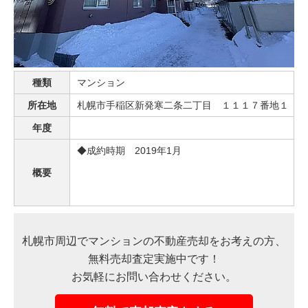
売った後も
早く
高く
秘密に
住み続けたい
売りたい
売りたい
売りたい
種類
マンション
所在地
札幌市手稲区新発寒二条二丁目 １１１７番地１
スタッフ紹介
会社概要
年度
来店予約
お問い合わせ
◆成約時期 2019年1月
概要
札幌市周辺でマンションの不動産売却をお考えの方、
無料売却査定実施中です！
お気軽にお問い合わせください。