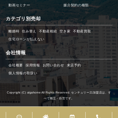
動画セミナー
媒介契約の種類
カテゴリ別売却
離婚時
住み替え
不動産相続
空き家
不動産買取
住宅ローンが払えない
会社情報
会社概要
採用情報
お問い合わせ
来店予約
個人情報の取扱い
Copyright (C) algahome All Rights Reserved. センチュリー21加盟店は、す
べて独立・自営です。