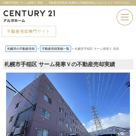
札幌市手稲区 サーム発寒Ｖ 売却 不動産売却実績 |札幌市の不動産売却ならセンチュリー21アルガホーム
お電話での問い合わせ
札幌市の不動産売却
>
不動産売却実績一覧
>
札幌市手稲区 サーム発寒Ｖ 売却
その場で売却査定
札幌市手稲区 サーム発寒Ｖの不動産売却実績