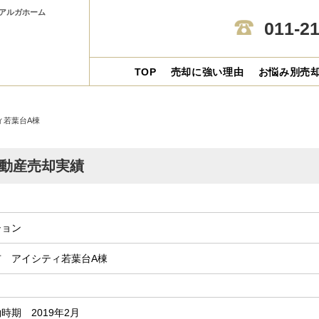
1アルガホーム
011-2
TOP
売却に強い理由
お悩み別売
ィ若葉台A棟
動産売却実績
ション
市 アイシティ若葉台A棟
時期 2019年2月