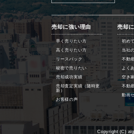
売却に強い理由
売却
早く売りたい方
初め
高く売りたい方
当社
リースバック
不動
秘密で売りたい
よくあ
売却成功実績
空き
売却査定実績（随時更
不動
新）
動画
お客様の声
Copyright (C