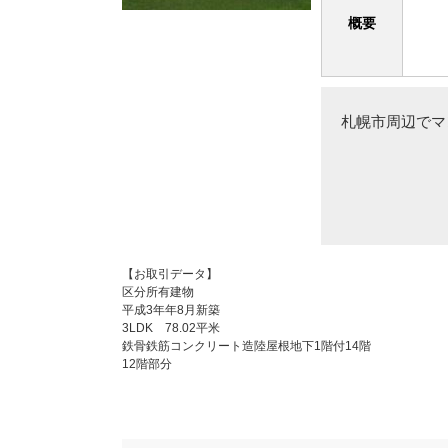
概要
札幌市周辺でマ
【お取引データ】
区分所有建物
平成3年年8月新築
3LDK 78.02平米
鉄骨鉄筋コンクリート造陸屋根地下1階付14階
12階部分