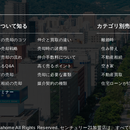
について知る
カテゴリ別売
ての売却のコツ
仲介と買取の違い
離婚時
の売却戦略
売却時の諸費用
住み替え
産売却の流れ
仲介手数料について
不動産相続
るQ&A
高く売るポイント
空き家
家の売却
売却に必要な書類
不動産買取
産相続の売却
媒介契約の種類
住宅ローンが
セミナー
) algahome All Rights Reserved. センチュリー21加盟店