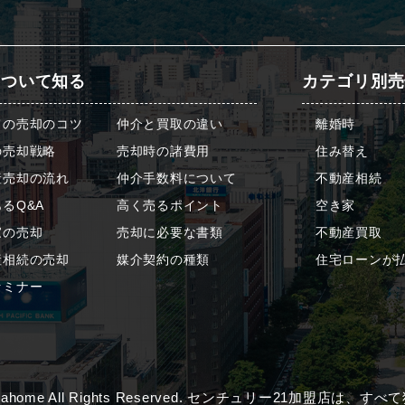
について知る
カテゴリ別売
ての売却のコツ
仲介と買取の違い
離婚時
の売却戦略
売却時の諸費用
住み替え
産売却の流れ
仲介手数料について
不動産相続
るQ&A
高く売るポイント
空き家
家の売却
売却に必要な書類
不動産買取
産相続の売却
媒介契約の種類
住宅ローンが
セミナー
) algahome All Rights Reserved. センチュリー21加盟店