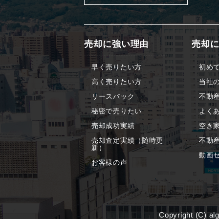
売却に強い理由
売却
早く売りたい方
初め
高く売りたい方
当社
リースバック
不動
秘密で売りたい
よくあ
売却成功実績
空き
売却査定実績（随時更
不動
新）
動画
お客様の声
Copyright (C