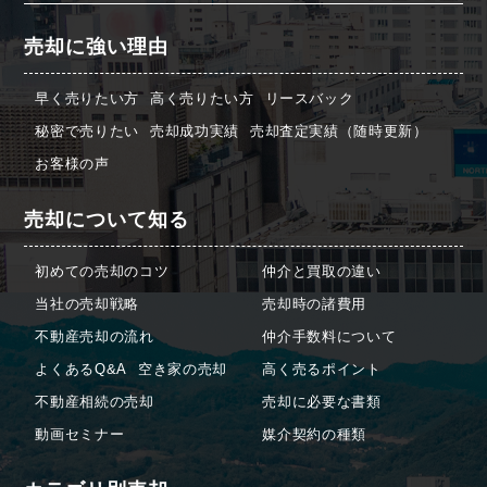
売却に強い理由
早く売りたい方
高く売りたい方
リースバック
秘密で売りたい
売却成功実績
売却査定実績（随時更新）
お客様の声
売却について知る
初めての売却のコツ
仲介と買取の違い
当社の売却戦略
売却時の諸費用
不動産売却の流れ
仲介手数料について
よくあるQ&A
空き家の売却
高く売るポイント
不動産相続の売却
売却に必要な書類
動画セミナー
媒介契約の種類