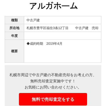
売った後も
早く
高く
秘密に
住み続けたい
売りたい
売りたい
売りたい
種類
中古戸建
所在地
札幌市豊平区福住3条12丁目 中古戸建 売却
年度
スタッフ紹介
会社概要
◆成約時期 2019年4月
概要
来店予約
お問い合わせ
札幌市周辺で中古戸建の不動産売却をお考えの方、
無料売却査定実施中です！
お気軽にお問い合わせください。
無料で売却査定をする