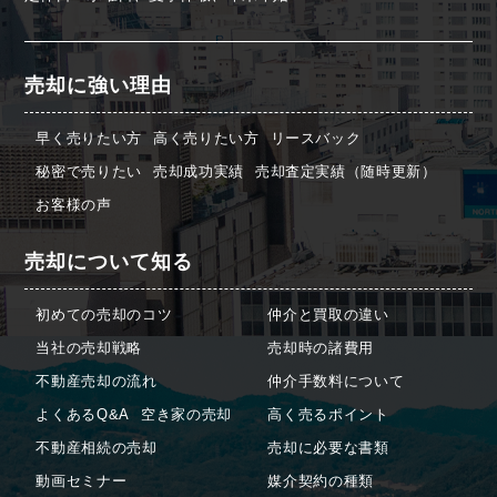
売却に強い理由
早く売りたい方
高く売りたい方
リースバック
秘密で売りたい
売却成功実績
売却査定実績（随時更新）
お客様の声
売却について知る
初めての売却のコツ
仲介と買取の違い
当社の売却戦略
売却時の諸費用
不動産売却の流れ
仲介手数料について
よくあるQ&A
空き家の売却
高く売るポイント
不動産相続の売却
売却に必要な書類
動画セミナー
媒介契約の種類