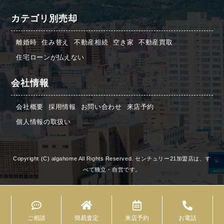
カテゴリ別売却
離婚時
住み替え
不動産相続
空き家
不動産買取
住宅ローンが払えない
会社情報
会社概要
採用情報
お問い合わせ
来店予約
個人情報の取扱い
Copyright (C) algahome All Rights Reserved. センチュリー21加盟店は、す
べて独立・自営です。
ご相談
簡易査定
来店予約
お電話