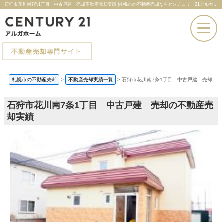
石狩市花川南7条1丁目 中古戸建 売却不動産売却実績 |札幌市の不動産売却ならセンチュリー21アルガホーム
お電話での問い合わせ
札幌市の不動産売却
>
不動産売却実績一覧
>
石狩市花川南7条1丁目 中古戸建 売却
その場で売却査定
石狩市花川南7条1丁目 中古戸建 売却の不動産売
却実績