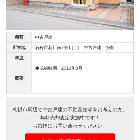
売った後も
早く
高く
秘密に
住み続けたい
売りたい
売りたい
売りたい
種類
中古戸建
所在地
石狩市花川南7条1丁目 中古戸建 売却
スタッフ紹介
会社概要
年度
来店予約
お問い合わせ
◆成約時期 2019年8月
概要
札幌市周辺で中古戸建の不動産売却をお考えの方、
無料売却査定実施中です！
お気軽にお問い合わせください。