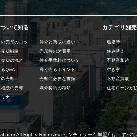
について知る
カテゴリ別売
ての売却のコツ
仲介と買取の違い
離婚時
の売却戦略
売却時の諸費用
住み替え
産売却の流れ
仲介手数料について
不動産相続
るQ&A
高く売るポイント
空き家
家の売却
売却に必要な書類
不動産買取
産相続の売却
媒介契約の種類
住宅ローンが
セミナー
) algahome All Rights Reserved. センチュリー21加盟店