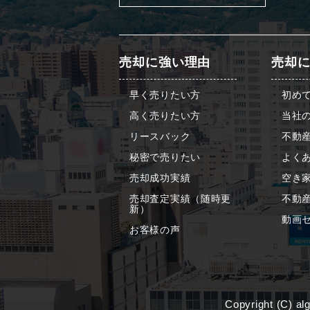
売却に強い理由
売却
早く売りたい方
初め
高く売りたい方
当社
リースバック
不動
秘密で売りたい
よくあ
売却成功実績
空き
売却査定実績（随時更
不動
新）
動画
お客様の声
Copyright (C