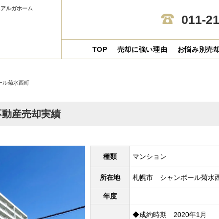
1アルガホーム
011-2
TOP
売却に強い理由
お悩み別売
ール菊水西町
不動産売却実績
種類
マンション
所在地
札幌市 シャンボール菊水
年度
◆成約時期 2020年1月