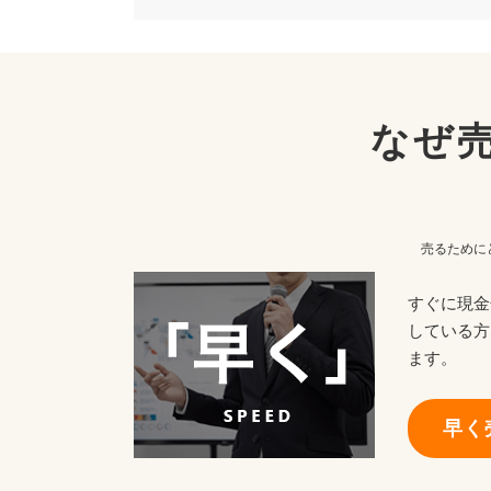
なぜ
売るために
すぐに現金
している方
ます。
早く