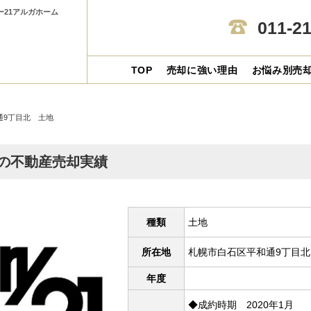
ー21アルガホーム
011-2
TOP
売却に強い理由
お悩み別売
通9丁目北 土地
の不動産売却実績
種類
土地
所在地
札幌市白石区平和通9丁目
年度
◆成約時期 2020年1月