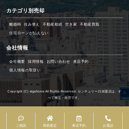
カテゴリ別売却
離婚時
住み替え
不動産相続
空き家
不動産買取
住宅ローンが払えない
会社情報
会社概要
採用情報
お問い合わせ
来店予約
個人情報の取扱い
Copyright (C) algahome All Rights Reserved. センチュリー21加盟店は、す
べて独立・自営です。
ご相談
簡易査定
来店予約
お電話