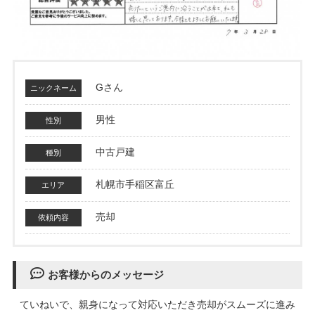
売った後も
早く
高く
秘密に
住み続けたい
売りたい
売りたい
売りたい
Gさん
スタッフ紹介
会社概要
男性
中古戸建
来店予約
お問い合わせ
札幌市手稲区富丘
売却
お客様からのメッセージ
ていねいで、親身になって対応いただき売却がスムーズに進み