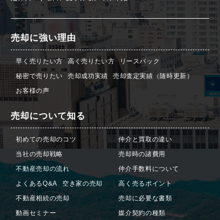
売却に強い理由
早く売りたい方
高く売りたい方
リースバック
秘密で売りたい
売却成功実績
売却査定実績（随時更新）
お客様の声
売却について知る
初めての売却のコツ
仲介と買取の違い
当社の売却戦略
売却時の諸費用
不動産売却の流れ
仲介手数料について
よくあるQ&A
空き家の売却
高く売るポイント
不動産相続の売却
売却に必要な書類
動画セミナー
媒介契約の種類