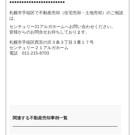
●●●●●●●●●●●●●●●●●●●●●●●
札幌市手稲区で不動産売却（住宅売却・土地売却）のご相談
売った後も
早く
高く
秘密に
は、
住み続けたい
売りたい
売りたい
売りたい
センチュリー21アルガホームへお問い合わせください。
皆様からのお問合せお待ちしております。
札幌市手稲区西宮の沢３条３丁目３番１７号
センチュリー２１アルガホーム
スタッフ紹介
会社概要
電話 011-215-8703
来店予約
お問い合わせ
関連する不動産売却事例一覧