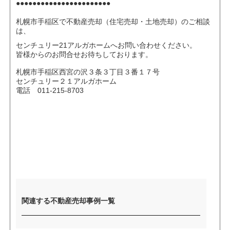
●●●●●●●●●●●●●●●●●●●●●●●
札幌市手稲区で不動産売却（住宅売却・土地売却）のご相談
売った後も
早く
高く
秘密に
は、
住み続けたい
売りたい
売りたい
売りたい
センチュリー21アルガホームへお問い合わせください。
皆様からのお問合せお待ちしております。
札幌市手稲区西宮の沢３条３丁目３番１７号
センチュリー２１アルガホーム
スタッフ紹介
会社概要
電話 011-215-8703
来店予約
お問い合わせ
関連する不動産売却事例一覧