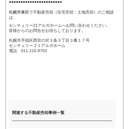
●●●●●●●●●●●●●●●●●●●●●●●
札幌市東区
で不動産売却（住宅売却・土地売却）のご相談
売った後も
早く
高く
秘密に
は、
住み続けたい
売りたい
売りたい
売りたい
センチュリー21アルガホームへお問い合わせください。
皆様からのお問合せお待ちしております。
札幌市手稲区西宮の沢３条３丁目３番１７号
センチュリー２１アルガホーム
スタッフ紹介
会社概要
電話 011-215-8703
来店予約
お問い合わせ
関連する不動産売却事例一覧