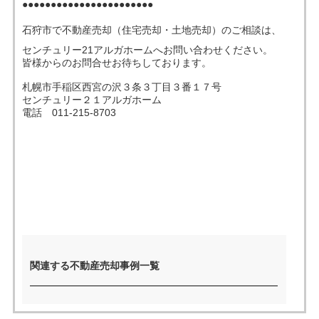
●●●●●●●●●●●●●●●●●●●●●●●
石狩市で不動産売却（住宅売却・土地売却）のご相談は、
売った後も
早く
高く
秘密に
センチュリー21アルガホームへお問い合わせください。
住み続けたい
売りたい
売りたい
売りたい
皆様からのお問合せお待ちしております。
札幌市手稲区西宮の沢３条３丁目３番１７号
センチュリー２１アルガホーム
電話 011-215-8703
スタッフ紹介
会社概要
来店予約
お問い合わせ
関連する不動産売却事例一覧