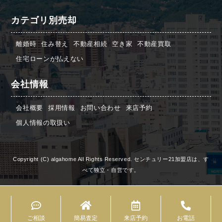
カテゴリ別売却
離婚時
住み替え
不動産相続
空き家
不動産買取
住宅ローンが払えない
会社情報
会社概要
採用情報
お問い合わせ
来店予約
個人情報の取扱い
Copyright (C) algahome All Rights Reserved. センチュリー21加盟店は、す
べて独立・自営です。
ご相談
簡易査定
来店予約
お電話