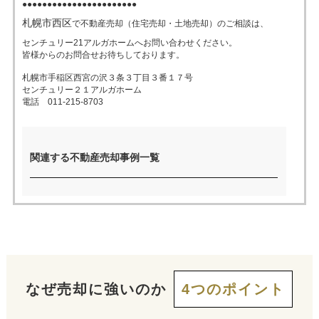
●●●●●●●●●●●●●●●●●●●●●●●
札幌市西区
で不動産売却（住宅売却・土地売却）のご相談は、
売った後も
早く
高く
秘密に
センチュリー21アルガホームへお問い合わせください。
住み続けたい
皆様からのお問合せお待ちしております。
売りたい
売りたい
売りたい
札幌市手稲区西宮の沢３条３丁目３番１７号
センチュリー２１アルガホーム
電話 011-215-8703
スタッフ紹介
会社概要
来店予約
お問い合わせ
関連する不動産売却事例一覧
なぜ売却に強いのか
4つのポイント