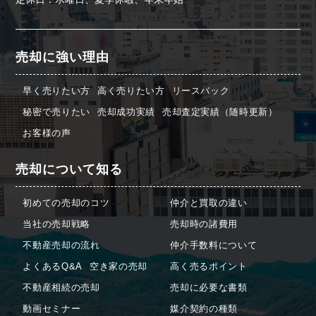
売却に強い理由
早く売りたい方
高く売りたい方
リースバック
秘密で売りたい
売却成功実績
売却査定実績（随時更新）
お客様の声
売却について知る
初めての売却のコツ
仲介と買取の違い
当社の売却戦略
売却時の諸費用
不動産売却の流れ
仲介手数料について
よくあるQ&A
空き家の売却
高く売るポイント
不動産相続の売却
売却に必要な書類
動画セミナー
媒介契約の種類