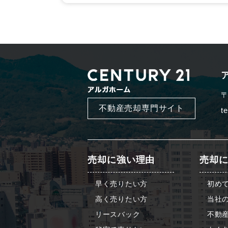
〒
不動産売却専門サイト
t
売却に強い理由
売却
早く売りたい方
初め
高く売りたい方
当社
リースバック
不動