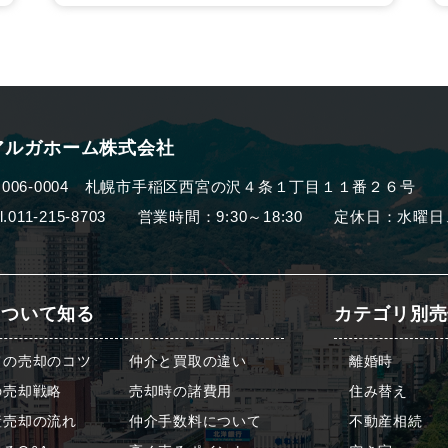
アルガホーム株式会社
006-0004
札幌市手稲区西宮の沢４条１丁目１１番２６号
el.011-215-8703 営業時間：9:30～18:30
定休日：水曜日
について知る
カテゴリ別売
ての売却のコツ
仲介と買取の違い
離婚時
の売却戦略
売却時の諸費用
住み替え
産売却の流れ
仲介手数料について
不動産相続