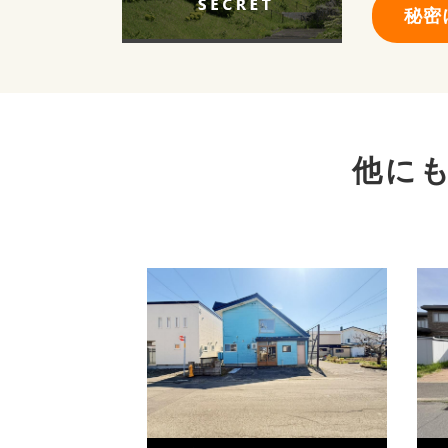
秘密
他に