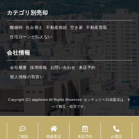
カテゴリ別売却
離婚時
住み替え
不動産相続
空き家
不動産買取
住宅ローンが払えない
会社情報
会社概要
採用情報
お問い合わせ
来店予約
個人情報の取扱い
Copyright (C) algahome All Rights Reserved. センチュリー21加盟店は、す
べて独立・自営です。
ご相談
簡易査定
来店予約
お電話