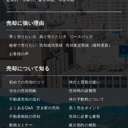
売却に強い理由
早く売りたい方
高く売りたい方
リースバック
秘密で売りたい
売却成功実績
売却査定実績（随時更新）
お客様の声
売却について知る
初めての売却のコツ
仲介と買取の違い
当社の売却戦略
売却時の諸費用
不動産売却の流れ
仲介手数料について
よくあるQ&A
空き家の売却
高く売るポイント
不動産相続の売却
売却に必要な書類
動画セミナー
媒介契約の種類