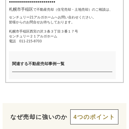
●●●●●●●●●●●●●●●●●●●●●●●
札幌市手稲区
で不動産売却（住宅売却・土地売却）のご相談は、
売った後も
早く
高く
秘密に
センチュリー21アルガホームへお問い合わせください。
住み続けたい
皆様からのお問合せお待ちしております。
売りたい
売りたい
売りたい
札幌市手稲区西宮の沢３条３丁目３番１７号
センチュリー２１アルガホーム
電話 011-215-8703
スタッフ紹介
会社概要
来店予約
お問い合わせ
関連する不動産売却事例一覧
なぜ売却に強いのか
4つのポイント