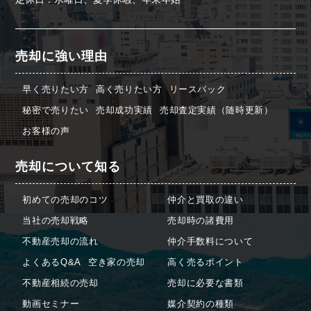
売却に強い理由
早く売りたい方
高く売りたい方
リースバック
秘密で売りたい
売却成功実績
売却査定実績（随時更新）
お客様の声
売却について知る
初めての売却のコツ
仲介と買取の違い
当社の売却戦略
売却時の諸費用
不動産売却の流れ
仲介手数料について
よくあるQ&A
空き家の売却
高く売るポイント
不動産相続の売却
売却に必要な書類
動画セミナー
媒介契約の種類