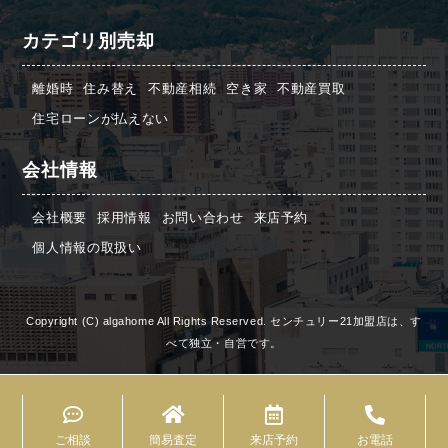
カテゴリ別売却
離婚時
住み替え
不動産相続
空き家
不動産買取
住宅ローンが払えない
会社情報
会社概要
採用情報
お問い合わせ
来店予約
個人情報の取扱い
Copyright (C) algahome All Rights Reserved. センチュリー21加盟店は、す
べて独立・自営です。
ご相談
簡易査定
来店予約
お電話