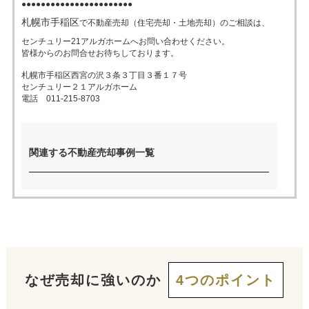
●●●●●●●●●●●●●●●●●●●●●●●
札幌市手稲区
で不動産売却（住宅売却・土地売却）のご相談は、
売った後も
早く
高く
秘密に
センチュリー21アルガホームへお問い合わせください。
住み続けたい
皆様からのお問合せお待ちしております。
売りたい
売りたい
売りたい
札幌市手稲区西宮の沢３条３丁目３番１７号
センチュリー２１アルガホーム
電話 011-215-8703
スタッフ紹介
会社概要
来店予約
お問い合わせ
関連する不動産売却事例一覧
なぜ売却に強いのか
4つのポイント