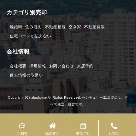
カテゴリ別売却
離婚時
住み替え
不動産相続
空き家
不動産買取
住宅ローンが払えない
会社情報
会社概要
採用情報
お問い合わせ
来店予約
個人情報の取扱い
Copyright (C) algahome All Rights Reserved. センチュリー21加盟店は、す
べて独立・自営です。
ご相談
簡易査定
来店予約
お電話