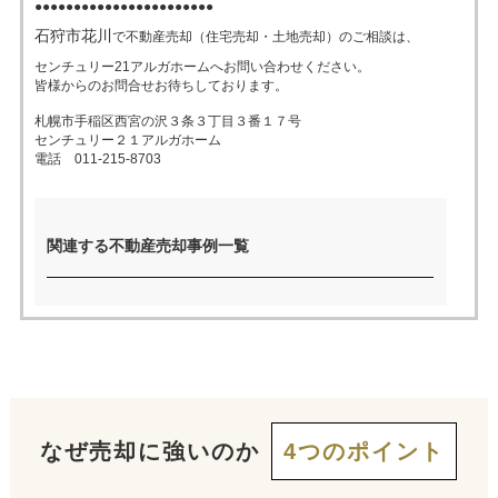
●●●●●●●●●●●●●●●●●●●●●●●
石狩市花川
で不動産売却（住宅売却・土地売却）のご相談は、
売った後も
早く
高く
秘密に
センチュリー21アルガホームへお問い合わせください。
住み続けたい
皆様からのお問合せお待ちしております。
売りたい
売りたい
売りたい
札幌市手稲区西宮の沢３条３丁目３番１７号
センチュリー２１アルガホーム
電話 011-215-8703
スタッフ紹介
会社概要
来店予約
お問い合わせ
関連する不動産売却事例一覧
なぜ売却に強いのか
4つのポイント