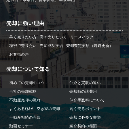
売却に強い理由
早く売りたい方
高く売りたい方
リースバック
秘密で売りたい
売却成功実績
売却査定実績（随時更新）
お客様の声
売却について知る
初めての売却のコツ
仲介と買取の違い
当社の売却戦略
売却時の諸費用
不動産売却の流れ
仲介手数料について
よくあるQ&A
空き家の売却
高く売るポイント
不動産相続の売却
売却に必要な書類
動画セミナー
媒介契約の種類