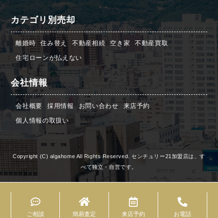
カテゴリ別売却
離婚時
住み替え
不動産相続
空き家
不動産買取
住宅ローンが払えない
会社情報
会社概要
採用情報
お問い合わせ
来店予約
個人情報の取扱い
Copyright (C) algahome All Rights Reserved. センチュリー21加盟店は、す
べて独立・自営です。
ご相談
簡易査定
来店予約
お電話