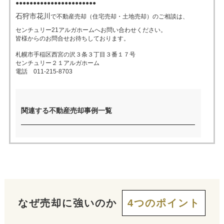
●●●●●●●●●●●●●●●●●●●●●●●
石狩市花川
で不動産売却（住宅売却・土地売却）のご相談は、
売った後も
早く
高く
秘密に
センチュリー21アルガホームへお問い合わせください。
住み続けたい
皆様からのお問合せお待ちしております。
売りたい
売りたい
売りたい
札幌市手稲区西宮の沢３条３丁目３番１７号
センチュリー２１アルガホーム
電話 011-215-8703
スタッフ紹介
会社概要
来店予約
お問い合わせ
関連する不動産売却事例一覧
なぜ売却に強いのか
4つのポイント