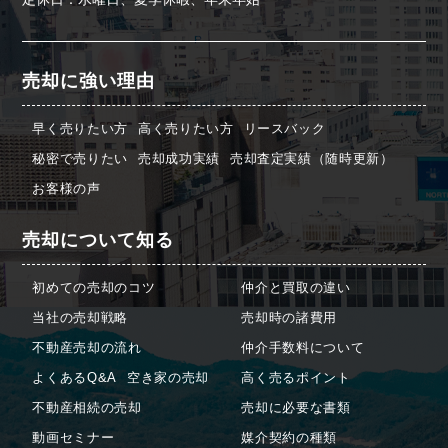
売却に強い理由
早く売りたい方
高く売りたい方
リースバック
秘密で売りたい
売却成功実績
売却査定実績（随時更新）
お客様の声
売却について知る
初めての売却のコツ
仲介と買取の違い
当社の売却戦略
売却時の諸費用
不動産売却の流れ
仲介手数料について
よくあるQ&A
空き家の売却
高く売るポイント
不動産相続の売却
売却に必要な書類
動画セミナー
媒介契約の種類