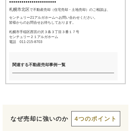
●●●●●●●●●●●●●●●●●●●●●●●
札幌市北区
で不動産売却（住宅売却・土地売却）のご相談は、
売った後も
早く
高く
秘密に
センチュリー21アルガホームへお問い合わせください。
住み続けたい
皆様からのお問合せお待ちしております。
売りたい
売りたい
売りたい
札幌市手稲区西宮の沢３条３丁目３番１７号
センチュリー２１アルガホーム
電話 011-215-8703
スタッフ紹介
会社概要
来店予約
お問い合わせ
関連する不動産売却事例一覧
なぜ売却に強いのか
4つのポイント