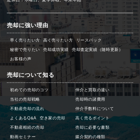
売却に強い理由
早く売りたい方
高く売りたい方
リースバック
秘密で売りたい
売却成功実績
売却査定実績（随時更新）
お客様の声
売却について知る
初めての売却のコツ
仲介と買取の違い
当社の売却戦略
売却時の諸費用
不動産売却の流れ
仲介手数料について
よくあるQ&A
空き家の売却
高く売るポイント
不動産相続の売却
売却に必要な書類
動画セミナー
媒介契約の種類