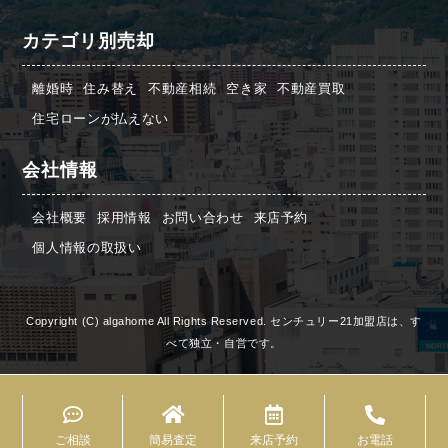
カテゴリ別売却
離婚時
住み替え
不動産相続
空き家
不動産買取
住宅ローンが払えない
会社情報
会社概要
採用情報
お問い合わせ
来店予約
個人情報の取扱い
Copyright (C) algahome All Rights Reserved. センチュリー21加盟店は、す
べて独立・自営です。
ご相談
簡易査定
来店予約
お電話