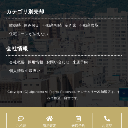
カテゴリ別売却
離婚時
住み替え
不動産相続
空き家
不動産買取
住宅ローンが払えない
会社情報
会社概要
採用情報
お問い合わせ
来店予約
個人情報の取扱い
Copyright (C) algahome All Rights Reserved. センチュリー21加盟店は、す
べて独立・自営です。
ご相談
簡易査定
来店予約
お電話