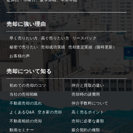
売却に強い理由
早く売りたい方
高く売りたい方
リースバック
秘密で売りたい
売却成功実績
売却査定実績（随時更新）
お客様の声
売却について知る
初めての売却のコツ
仲介と買取の違い
当社の売却戦略
売却時の諸費用
不動産売却の流れ
仲介手数料について
よくあるQ&A
空き家の売却
高く売るポイント
不動産相続の売却
売却に必要な書類
動画セミナー
媒介契約の種類