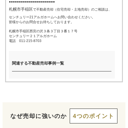
●●●●●●●●●●●●●●●●●●●●●●●
札幌市手稲区
で不動産売却（住宅売却・土地売却）のご相談は、
売った後も
早く
高く
秘密に
センチュリー21アルガホームへお問い合わせください。
住み続けたい
皆様からのお問合せお待ちしております。
売りたい
売りたい
売りたい
札幌市手稲区西宮の沢３条３丁目３番１７号
センチュリー２１アルガホーム
電話 011-215-8703
スタッフ紹介
会社概要
来店予約
お問い合わせ
関連する不動産売却事例一覧
なぜ売却に強いのか
4つのポイント