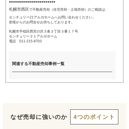
●●●●●●●●●●●●●●●●●●●●●●●
札幌市西区
で不動産売却（住宅売却・土地売却）のご相談は、
売った後も
早く
高く
秘密に
センチュリー21アルガホームへお問い合わせください。
住み続けたい
皆様からのお問合せお待ちしております。
売りたい
売りたい
売りたい
札幌市手稲区西宮の沢３条３丁目３番１７号
センチュリー２１アルガホーム
電話 011-215-8703
スタッフ紹介
会社概要
来店予約
お問い合わせ
関連する不動産売却事例一覧
なぜ売却に強いのか
4つのポイント