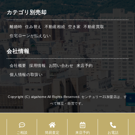
カテゴリ別売却
離婚時
住み替え
不動産相続
空き家
不動産買取
住宅ローンが払えない
会社情報
会社概要
採用情報
お問い合わせ
来店予約
個人情報の取扱い
Copyright (C) algahome All Rights Reserved. センチュリー21加盟店は、す
べて独立・自営です。
ご相談
簡易査定
来店予約
お電話