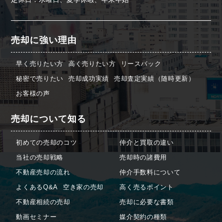
売却に強い理由
早く売りたい方
高く売りたい方
リースバック
秘密で売りたい
売却成功実績
売却査定実績（随時更新）
お客様の声
売却について知る
初めての売却のコツ
仲介と買取の違い
当社の売却戦略
売却時の諸費用
不動産売却の流れ
仲介手数料について
よくあるQ&A
空き家の売却
高く売るポイント
不動産相続の売却
売却に必要な書類
動画セミナー
媒介契約の種類