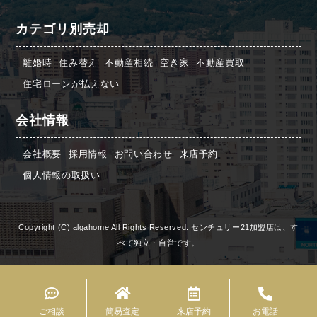
カテゴリ別売却
離婚時
住み替え
不動産相続
空き家
不動産買取
住宅ローンが払えない
会社情報
会社概要
採用情報
お問い合わせ
来店予約
個人情報の取扱い
Copyright (C) algahome All Rights Reserved. センチュリー21加盟店は、す
べて独立・自営です。
ご相談
簡易査定
来店予約
お電話