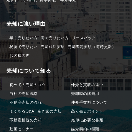
売却に強い理由
早く売りたい方
高く売りたい方
リースバック
秘密で売りたい
売却成功実績
売却査定実績（随時更新）
お客様の声
売却について知る
初めての売却のコツ
仲介と買取の違い
当社の売却戦略
売却時の諸費用
不動産売却の流れ
仲介手数料について
よくあるQ&A
空き家の売却
高く売るポイント
不動産相続の売却
売却に必要な書類
動画セミナー
媒介契約の種類