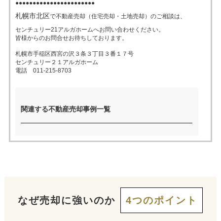
●●●●●●●●●●●●●●●●●●●●●●●
札幌市北区
で不動産売却（住宅売却・土地売却）のご相談は、
売った後も
早く
高く
秘密に
センチュリー21アルガホームへお問い合わせください。
住み続けたい
皆様からのお問合せお待ちしております。
売りたい
売りたい
売りたい
札幌市手稲区西宮の沢３条３丁目３番１７号
センチュリー２１アルガホーム
電話 011-215-8703
スタッフ紹介
会社概要
来店予約
お問い合わせ
関連する不動産売却事例一覧
なぜ売却に強いのか
4つのポイント