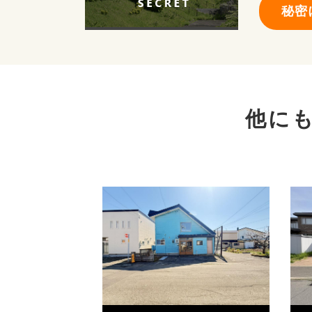
秘密
他に