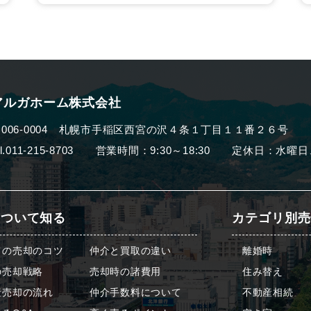
アルガホーム株式会社
006-0004
札幌市手稲区西宮の沢４条１丁目１１番２６号
el.011-215-8703 営業時間：9:30～18:30
定休日：水曜日
について知る
カテゴリ別売
ての売却のコツ
仲介と買取の違い
離婚時
の売却戦略
売却時の諸費用
住み替え
産売却の流れ
仲介手数料について
不動産相続