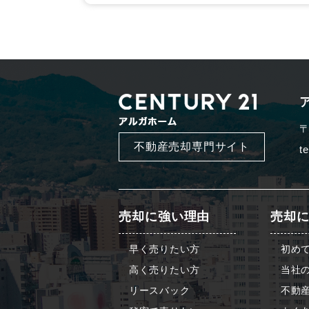
〒
不動産売却専門サイト
t
売却に強い理由
売却
早く売りたい方
初め
高く売りたい方
当社
リースバック
不動