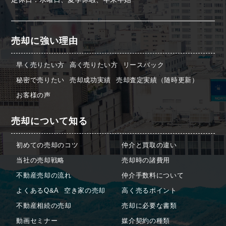
売却に強い理由
早く売りたい方
高く売りたい方
リースバック
秘密で売りたい
売却成功実績
売却査定実績（随時更新）
お客様の声
売却について知る
初めての売却のコツ
仲介と買取の違い
当社の売却戦略
売却時の諸費用
不動産売却の流れ
仲介手数料について
よくあるQ&A
空き家の売却
高く売るポイント
不動産相続の売却
売却に必要な書類
動画セミナー
媒介契約の種類