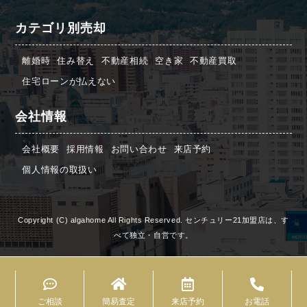
カテゴリ別売却
離婚時
住み替え
不動産相続
空き家
不動産買取
住宅ローンが払えない
会社情報
会社概要
採用情報
お問い合わせ
来店予約
個人情報の取扱い
Copyright (C) algahome All Rights Reserved. センチュリー21加盟店は、す
べて独立・自営です。
ご相談
簡易査定
来店予約
お電話