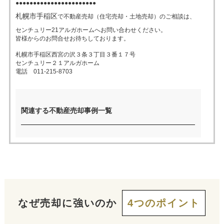
●●●●●●●●●●●●●●●●●●●●●●●
札幌市手稲区
で不動産売却（住宅売却・土地売却）のご相談は、
売った後も
早く
高く
秘密に
センチュリー21アルガホームへお問い合わせください。
住み続けたい
皆様からのお問合せお待ちしております。
売りたい
売りたい
売りたい
札幌市手稲区西宮の沢３条３丁目３番１７号
センチュリー２１アルガホーム
電話 011-215-8703
スタッフ紹介
会社概要
来店予約
お問い合わせ
関連する不動産売却事例一覧
なぜ売却に強いのか
4つのポイント