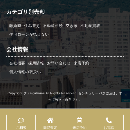
カテゴリ別売却
離婚時
住み替え
不動産相続
空き家
不動産買取
住宅ローンが払えない
会社情報
会社概要
採用情報
お問い合わせ
来店予約
個人情報の取扱い
Copyright (C) algahome All Rights Reserved. センチュリー21加盟店は、す
べて独立・自営です。
ご相談
簡易査定
来店予約
お電話