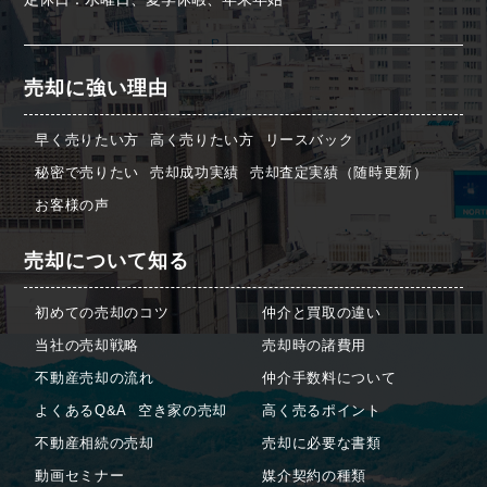
売却に強い理由
早く売りたい方
高く売りたい方
リースバック
秘密で売りたい
売却成功実績
売却査定実績（随時更新）
お客様の声
売却について知る
初めての売却のコツ
仲介と買取の違い
当社の売却戦略
売却時の諸費用
不動産売却の流れ
仲介手数料について
よくあるQ&A
空き家の売却
高く売るポイント
不動産相続の売却
売却に必要な書類
動画セミナー
媒介契約の種類