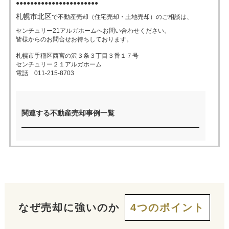
●●●●●●●●●●●●●●●●●●●●●●●
札幌市北区
で不動産売却（住宅売却・土地売却）のご相談は、
売った後も
早く
高く
秘密に
センチュリー21アルガホームへお問い合わせください。
住み続けたい
皆様からのお問合せお待ちしております。
売りたい
売りたい
売りたい
札幌市手稲区西宮の沢３条３丁目３番１７号
センチュリー２１アルガホーム
電話 011-215-8703
スタッフ紹介
会社概要
来店予約
お問い合わせ
関連する不動産売却事例一覧
なぜ売却に強いのか
4つのポイント