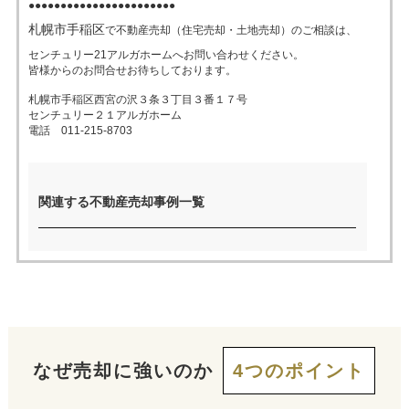
●●●●●●●●●●●●●●●●●●●●●●●
札幌市手稲区
で不動産売却（住宅売却・土地売却）のご相談は、
売った後も
早く
高く
秘密に
センチュリー21アルガホームへお問い合わせください。
住み続けたい
皆様からのお問合せお待ちしております。
売りたい
売りたい
売りたい
札幌市手稲区西宮の沢３条３丁目３番１７号
センチュリー２１アルガホーム
電話 011-215-8703
スタッフ紹介
会社概要
来店予約
お問い合わせ
関連する不動産売却事例一覧
なぜ売却に強いのか
4つのポイント