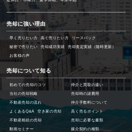
売却に強い理由
早く売りたい方
高く売りたい方
リースバック
秘密で売りたい
売却成功実績
売却査定実績（随時更新）
お客様の声
売却について知る
初めての売却のコツ
仲介と買取の違い
当社の売却戦略
売却時の諸費用
不動産売却の流れ
仲介手数料について
よくあるQ&A
空き家の売却
高く売るポイント
不動産相続の売却
売却に必要な書類
動画セミナー
媒介契約の種類