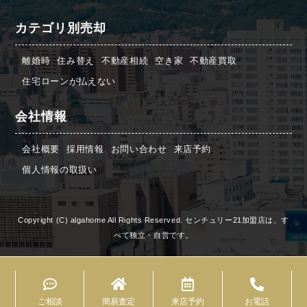
カテゴリ別売却
離婚時
住み替え
不動産相続
空き家
不動産買取
住宅ローンが払えない
会社情報
会社概要
採用情報
お問い合わせ
来店予約
個人情報の取扱い
Copyright (C) algahome All Rights Reserved. センチュリー21加盟店は、す
べて独立・自営です。
ご相談
簡易査定
来店予約
お電話