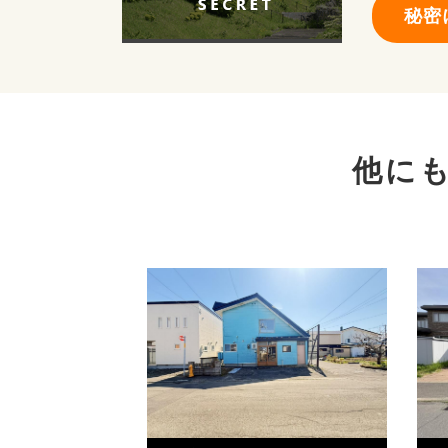
秘密
他に