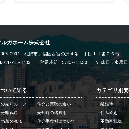
アルガホーム株式会社
006-0004
札幌市手稲区西宮の沢４条１丁目１１番２６号
el.011-215-8703 営業時間：9:30～18:30
定休日：水曜日
について知る
カテゴリ別売
ての売却のコツ
仲介と買取の違い
離婚時
の売却戦略
売却時の諸費用
住み替え
産売却の流れ
仲介手数料について
不動産相続