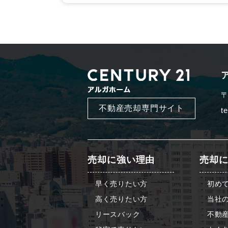
〒
不動産売却専門サイト
t
売却に強い理由
売却
早く売りたい方
初め
高く売りたい方
当社
リースバック
不動