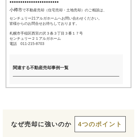
●●●●●●●●●●●●●●●●●●●●●●●
小樽市
で不動産売却（住宅売却・土地売却）のご相談は、
売った後も
早く
高く
秘密に
センチュリー21アルガホームへお問い合わせください。
住み続けたい
皆様からのお問合せお待ちしております。
売りたい
売りたい
売りたい
札幌市手稲区西宮の沢３条３丁目３番１７号
センチュリー２１アルガホーム
電話 011-215-8703
スタッフ紹介
会社概要
来店予約
お問い合わせ
関連する不動産売却事例一覧
なぜ売却に強いのか
4つのポイント