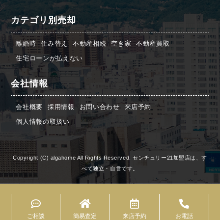
カテゴリ別売却
離婚時
住み替え
不動産相続
空き家
不動産買取
住宅ローンが払えない
会社情報
会社概要
採用情報
お問い合わせ
来店予約
個人情報の取扱い
Copyright (C) algahome All Rights Reserved. センチュリー21加盟店は、す
べて独立・自営です。
ご相談
簡易査定
来店予約
お電話