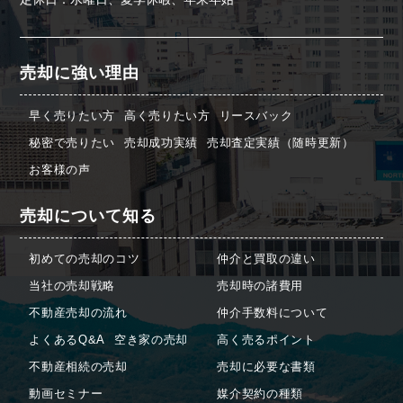
売却に強い理由
早く売りたい方
高く売りたい方
リースバック
秘密で売りたい
売却成功実績
売却査定実績（随時更新）
お客様の声
売却について知る
初めての売却のコツ
仲介と買取の違い
当社の売却戦略
売却時の諸費用
不動産売却の流れ
仲介手数料について
よくあるQ&A
空き家の売却
高く売るポイント
不動産相続の売却
売却に必要な書類
動画セミナー
媒介契約の種類