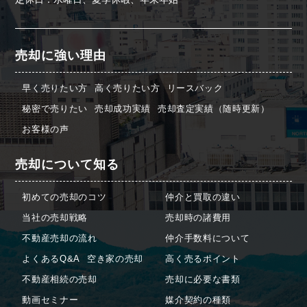
売却に強い理由
早く売りたい方
高く売りたい方
リースバック
秘密で売りたい
売却成功実績
売却査定実績（随時更新）
お客様の声
売却について知る
初めての売却のコツ
仲介と買取の違い
当社の売却戦略
売却時の諸費用
不動産売却の流れ
仲介手数料について
よくあるQ&A
空き家の売却
高く売るポイント
不動産相続の売却
売却に必要な書類
動画セミナー
媒介契約の種類