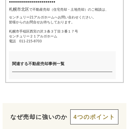
●●●●●●●●●●●●●●●●●●●●●●●
札幌市北区
で不動産売却（住宅売却・土地売却）のご相談は、
売った後も
早く
高く
秘密に
センチュリー21アルガホームへお問い合わせください。
住み続けたい
皆様からのお問合せお待ちしております。
売りたい
売りたい
売りたい
札幌市手稲区西宮の沢３条３丁目３番１７号
センチュリー２１アルガホーム
電話 011-215-8703
スタッフ紹介
会社概要
来店予約
お問い合わせ
関連する不動産売却事例一覧
なぜ売却に強いのか
4つのポイント