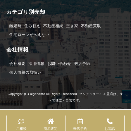
カテゴリ別売却
離婚時
住み替え
不動産相続
空き家
不動産買取
住宅ローンが払えない
会社情報
会社概要
採用情報
お問い合わせ
来店予約
個人情報の取扱い
Copyright (C) algahome All Rights Reserved. センチュリー21加盟店は、す
べて独立・自営です。
ご相談
簡易査定
来店予約
お電話