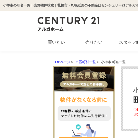
小樽市の町名一覧｜売買物件検索｜札幌市・札幌近郊の不動産はセンチュリー21アルガ
買いたい
売りたい
スタッフ
中古マンション
新築一戸建て
中古一戸建て
収益物件
土地
TOPページ
>
市区町村一覧
>
小樽市 町名一覧
※
※