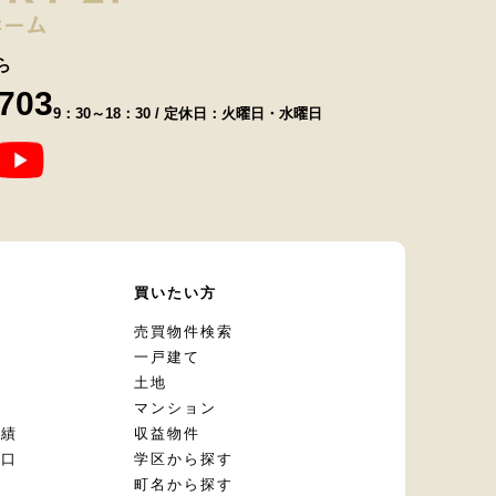
ら
8703
9：30～18：30 / 定休日：火曜日・水曜日
て
買いたい方
却
売買物件検索
一戸建て
土地
マンション
実績
収益物件
窓口
学区から探す
頼
町名から探す