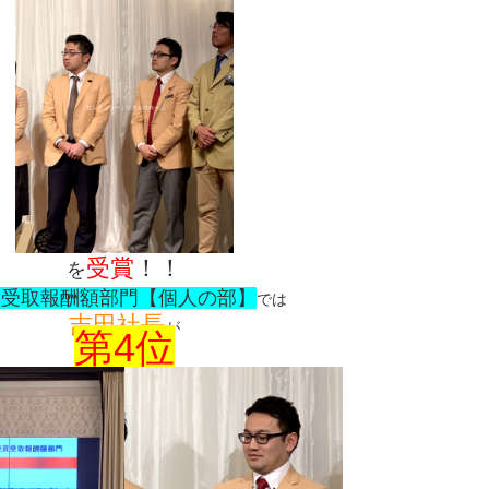
受賞
！！
を
買受取報酬額部門【個人の部】
では
吉田社長
が
第4位