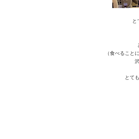
と
（食べること
とて