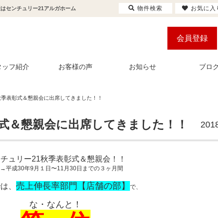
物件検索
お気に入
産はセンチュリー21アルガホーム
会員登録
タッフ紹介
お客様の声
お知らせ
ブロ
秋季表彰式＆懇親会に出席してきました！！
彰式＆懇親会に出席してきました！！
201
チュリー21秋季表彰式＆懇親会！！
→平成30年9月１日〜11月30日までの３ヶ月間
売上伸長率部門【店舗の部】
では、
で、
な・なんと！