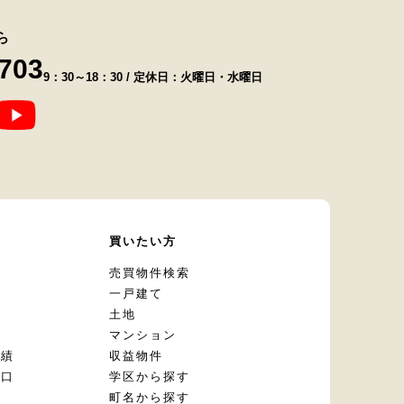
ら
8703
9：30～18：30 / 定休日：火曜日・水曜日
て
買いたい方
却
売買物件検索
一戸建て
土地
マンション
実績
収益物件
窓口
学区から探す
頼
町名から探す