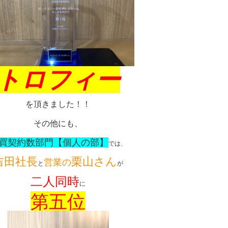
トロフィー
を頂きました！！
その他にも、
買契約数部門【個人の部】
では、
吉田社長
栗山さん
営業の
と
が
二人同時
に
第五位