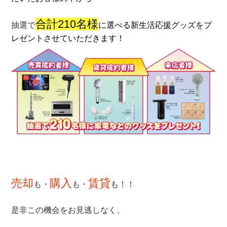
合計210名様
抽選で
に
選べる新生活応援グッズをプ
レゼントさせていただきます！
売却
購入
賃貸
も・
も・
も！！
是非この機会をお見逃しなく、