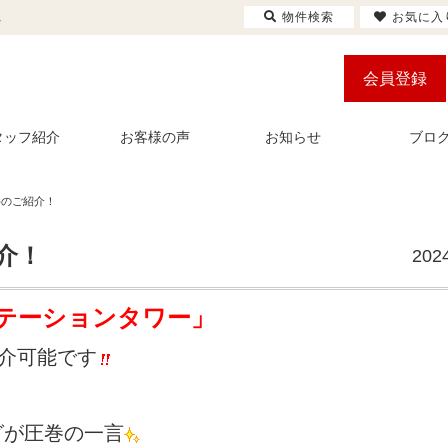
物件検索
お気に入
ム
会員登録
タッフ紹介
お客様の声
お知らせ
ブロ
件のご紹介！
介！
202
ステーションタワー」
紹介可能です
グが圧巻の一言