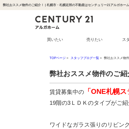
弊社おススメ物件のご紹介！ | 札幌市・札幌近郊の不動産はセンチュリー21アルガホー
買いたい
売りたい
ス
TOPページ
>
スタッフブログ一覧
>
弊社おススメ物
弊社おススメ物件のご紹
「ONE札幌
賃貸募集中の
19階の3ＬＤＫのタイプがご
ワイドなガラス張りのリビン