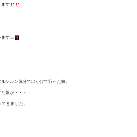
ります
います
にルンルン気分で出かけて行った娘。
けた娘が・・・・
ってきました。
。。。