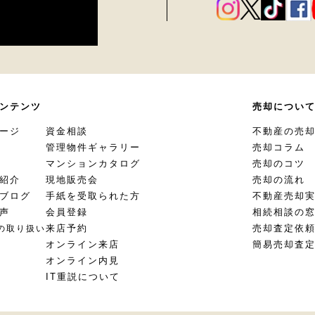
ンテンツ
売却につい
ージ
資金相談
不動産の売
管理物件ギャラリー
売却コラム
マンションカタログ
売却のコツ
紹介
現地販売会
売却の流れ
ブログ
手紙を受取られた方
不動産売却
声
会員登録
相続相談の
来店予約
売却査定依
の取り扱い
オンライン来店
簡易売却査
オンライン内見
IT重説について