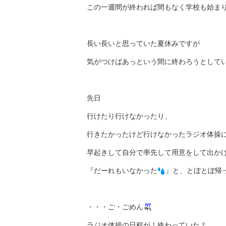
この一週間が終われば間もなく学校も始ま
長い長いと思っていた夏休みですが
気がつけばあっという間に終わろうとして
先日
行けたり行けなかったり、
行きたかったけど行けなかったラジオ体操
早起きして自分で率先して用意をして出か
『だーれもいなかった
』と、とぼとぼ帰
・・・ご・ごめん
ラジオ体操の日程が！終わっていたよ。。