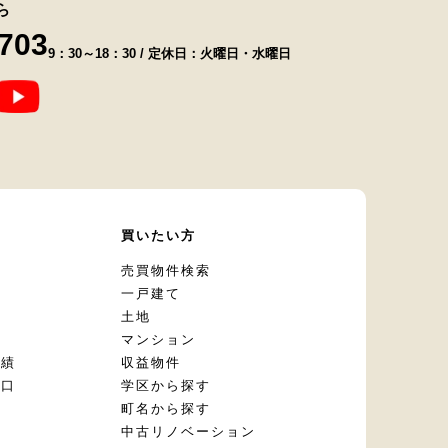
ら
8703
9：30～18：30 / 定休日：火曜日・水曜日
て
買いたい方
却
売買物件検索
一戸建て
土地
マンション
実績
収益物件
窓口
学区から探す
頼
町名から探す
定
中古リノベーション