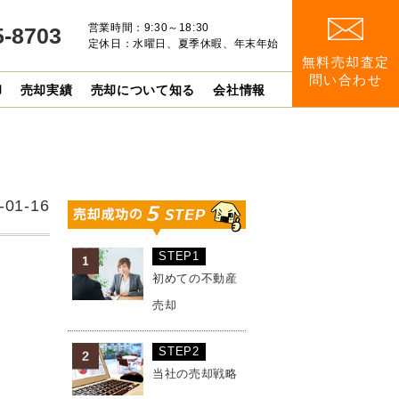
営業時間：9:30～18:30
5-8703
定休日：水曜日、夏季休暇、年末年始
無料売却査定
問い合わせ
却
売却実績
売却について知る
会社情報
-01-16
STEP1
初めての不動産
売却
STEP2
当社の売却戦略