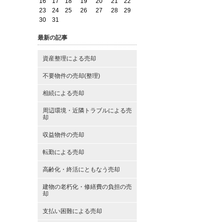
16
17
18
19
20
21
22
23
24
25
26
27
28
29
30
31
最新の記事
資産整理による売却
不要物件の売却(整理)
相続による売却
周辺環境・近隣トラブルによる売
却
収益物件の売却
転勤による売却
高齢化・終活にともなう売却
建物の老朽化・修繕費の負担の売
却
支払い困難による売却