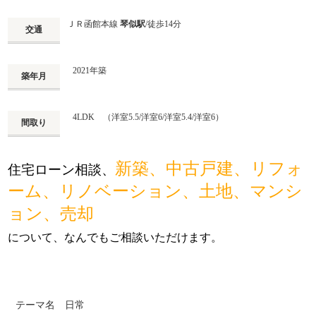
ＪＲ函館本線
琴似駅
/徒歩14分
交通
2021年築
築年月
4LDK （洋室5.5/洋室6/洋室5.4/洋室6）
間取り
新築
、
中古戸建
、
リフォ
住宅ローン相談、
ーム、リノベーション
、
土地
、
マンシ
ョン
、
売却
について、なんでもご相談いただけます。
テーマ名
日常