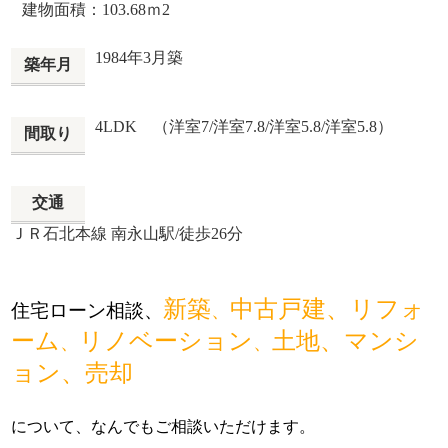
建物面積：
103.68ｍ
2
1984年3月築
築年月
4LDK （洋室7/洋室7.8/洋室5.8/洋室5.8）
間取り
交通
ＪＲ石北本線 南永山駅/徒歩26分
新築
中古戸建
、
リフォ
住宅ローン相談、
、
ーム
リノベーション
土地
、
マンシ
、
、
ョン
、
売却
について、なんでもご相談いただけます。