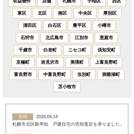
収益物件
店舗
札幌市
手稲区
西区
東区
北区
南区
中央区
厚別区
売った後も
早く
高く
秘密に
住み続けたい
売りたい
売りたい
売りたい
清田区
白石区
豊平区
小樽市
石狩市
北広島市
江別市
恵庭市
スタッフ紹介
会社概要
千歳市
白老町
ニセコ町
倶知安町
京極町
岩見沢市
美瑛町
上富良野町
来店予約
お問い合わせ
富良野市
中富良野町
当別町
洞爺湖町
苫小牧市
売却
2026.05.14
札幌市北区新琴似 戸建住宅の売却査定を承りました。