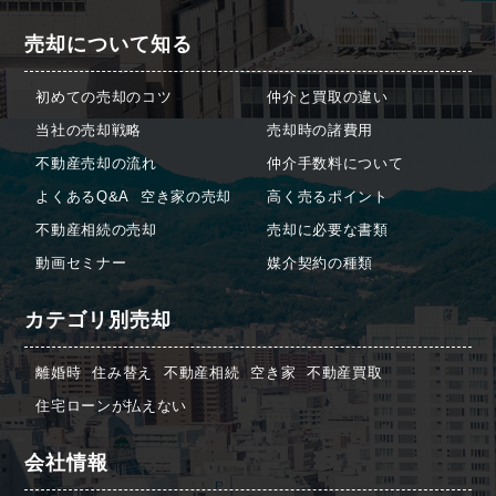
売却について知る
初めての売却のコツ
仲介と買取の違い
当社の売却戦略
売却時の諸費用
不動産売却の流れ
仲介手数料について
よくあるQ&A
空き家の売却
高く売るポイント
不動産相続の売却
売却に必要な書類
動画セミナー
媒介契約の種類
カテゴリ別売却
離婚時
住み替え
不動産相続
空き家
不動産買取
住宅ローンが払えない
会社情報