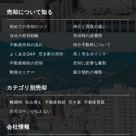
売却について知る
初めての売却のコツ
仲介と買取の違い
当社の売却戦略
売却時の諸費用
不動産売却の流れ
仲介手数料について
よくあるQ&A
空き家の売却
高く売るポイント
不動産相続の売却
売却に必要な書類
動画セミナー
媒介契約の種類
カテゴリ別売却
離婚時
住み替え
不動産相続
空き家
不動産買取
住宅ローンが払えない
会社情報