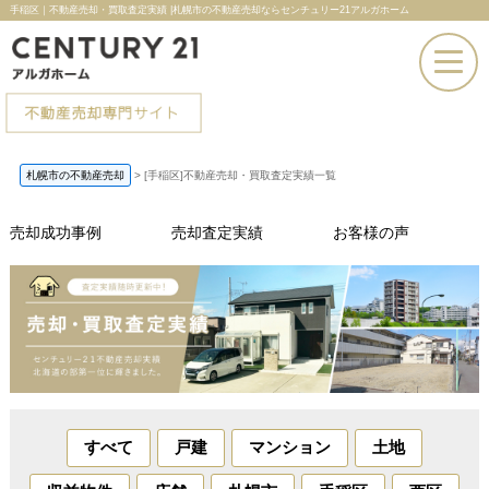
手稲区｜不動産売却・買取査定実績 |札幌市の不動産売却ならセンチュリー21アルガホーム
お電話での問い合わせ
札幌市の不動産売却
>
[手稲区]不動産売却・買取査定実績一覧
その場で売却査定
売却成功事例
売却査定実績
お客様の声
すべて
戸建
マンション
土地