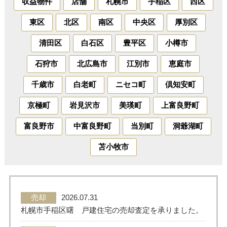
収益物件
店舗
札幌市
手稲区
西区
東区
北区
南区
中央区
厚別区
売った後も
早く
高く
秘密に
住み続けたい
売りたい
売りたい
売りたい
清田区
白石区
豊平区
小樽市
石狩市
北広島市
江別市
恵庭市
スタッフ紹介
会社概要
千歳市
白老町
ニセコ町
倶知安町
京極町
岩見沢市
美瑛町
上富良野町
来店予約
お問い合わせ
富良野市
中富良野町
当別町
洞爺湖町
苫小牧市
売却
2026.07.31
札幌市手稲区曙 戸建住宅の売却査定を承りました。