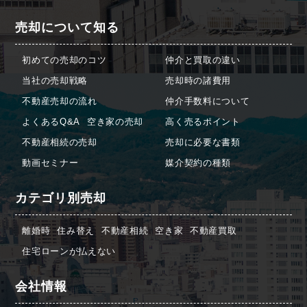
売却について知る
初めての売却のコツ
仲介と買取の違い
当社の売却戦略
売却時の諸費用
不動産売却の流れ
仲介手数料について
よくあるQ&A
空き家の売却
高く売るポイント
不動産相続の売却
売却に必要な書類
動画セミナー
媒介契約の種類
カテゴリ別売却
離婚時
住み替え
不動産相続
空き家
不動産買取
住宅ローンが払えない
会社情報