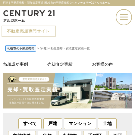
戸建｜不動産売却・買取査定実績 |札幌市の不動産売却ならセンチュリー21アルガホーム
お電話での問い合わせ
札幌市の不動産売却
>
[戸建]不動産売却・買取査定実績一覧
その場で売却査定
売却成功事例
売却査定実績
お客様の声
すべて
戸建
マンション
土地