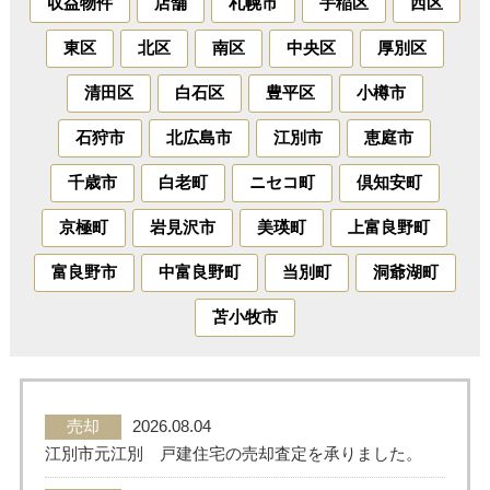
収益物件
店舗
札幌市
手稲区
西区
東区
北区
南区
中央区
厚別区
売った後も
早く
高く
秘密に
住み続けたい
売りたい
売りたい
売りたい
清田区
白石区
豊平区
小樽市
石狩市
北広島市
江別市
恵庭市
スタッフ紹介
会社概要
千歳市
白老町
ニセコ町
倶知安町
京極町
岩見沢市
美瑛町
上富良野町
来店予約
お問い合わせ
富良野市
中富良野町
当別町
洞爺湖町
苫小牧市
売却
2026.08.04
江別市元江別 戸建住宅の売却査定を承りました。