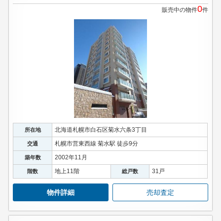
0
販売中の物件
件
北海道札幌市白石区菊水六条3丁目
所在地
札幌市営東西線 菊水駅 徒歩9分
交通
2002年11月
築年数
地上11階
31戸
階数
総戸数
物件詳細
売却査定