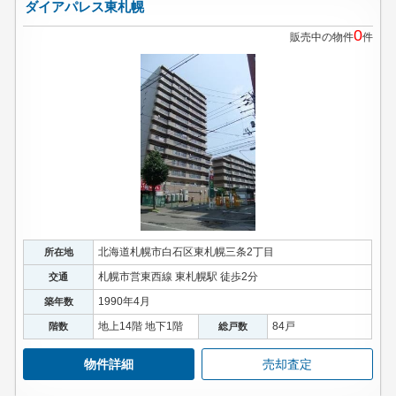
ダイアパレス東札幌
0
販売中の物件
件
北海道札幌市白石区東札幌三条2丁目
所在地
札幌市営東西線 東札幌駅 徒歩2分
交通
1990年4月
築年数
地上14階 地下1階
84戸
階数
総戸数
物件詳細
売却査定