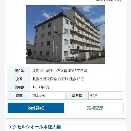
北海道札幌市白石区南郷通3丁目南
所在地
札幌市営東西線 白石駅 徒歩12分
交通
1981年3月
築年数
地上6階
47戸
階数
総戸数
物件詳細
売却査定
エクセルシオール水穂大橋