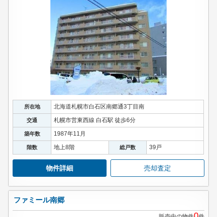
北海道札幌市白石区南郷通3丁目南
所在地
札幌市営東西線 白石駅 徒歩6分
交通
1987年11月
築年数
地上8階
39戸
階数
総戸数
物件詳細
売却査定
ファミール南郷
0
販売中の物件
件