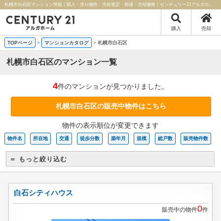
札幌市白石区マンション情報｜購入・売り物件、売却査定・相場・売却価格｜センチュリー21アルガホーム
購入
売却
TOPページ
>
マンションカタログ
>
札幌市白石区
札幌市白石区のマンション一覧
4
件のマンションが見つかりました。
札幌市白石区の販売中物件はこちら
物件の表示順位が変更できます
物件名
所在地
交通
徒歩分数
築年月
規模
総戸数
販売物件数
＝ もっと絞り込む
白石シティハウス
0
販売中の物件
件