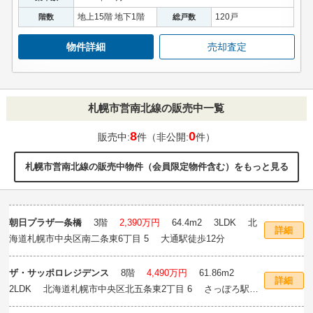
地上15階 地下1階
120戸
階数
総戸数
物件詳細
売却査定
札幌市営南北線の販売中一覧
8
0
販売中:
件（非公開:
件）
札幌市営南北線の販売中物件（会員限定物件含む）をもっと見る
朝日プラザ一条橋
3階
2,390万円
64.4m
2
3LDK 北
詳細
海道札幌市中央区南二条東6丁目 5 大通駅徒歩12分
ザ・サッポロレジデンス
8階
4,490万円
61.86m
2
詳細
2LDK 北海道札幌市中央区北五条東2丁目 6 さっぽろ駅徒
歩10分