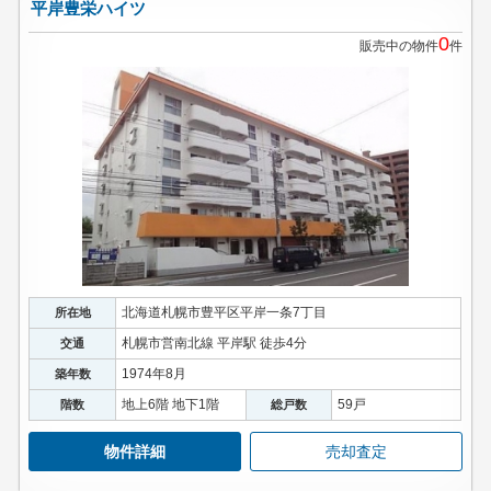
平岸豊栄ハイツ
0
販売中の物件
件
北海道札幌市豊平区平岸一条7丁目
所在地
札幌市営南北線 平岸駅 徒歩4分
交通
1974年8月
築年数
地上6階 地下1階
59戸
階数
総戸数
物件詳細
売却査定