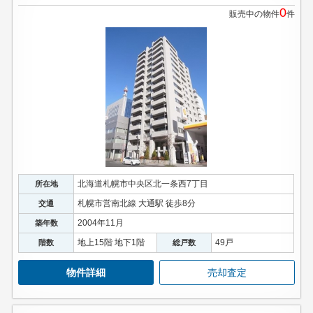
0
販売中の物件
件
北海道札幌市中央区北一条西7丁目
所在地
札幌市営南北線 大通駅 徒歩8分
交通
2004年11月
築年数
地上15階 地下1階
49戸
階数
総戸数
物件詳細
売却査定