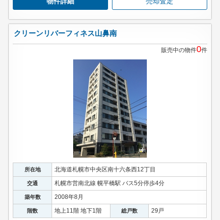
物件詳細
売却査定
クリーンリバーフィネス山鼻南
0
販売中の物件
件
北海道札幌市中央区南十六条西12丁目
所在地
札幌市営南北線 幌平橋駅 バス5分停歩4分
交通
2008年8月
築年数
地上11階 地下1階
29戸
階数
総戸数