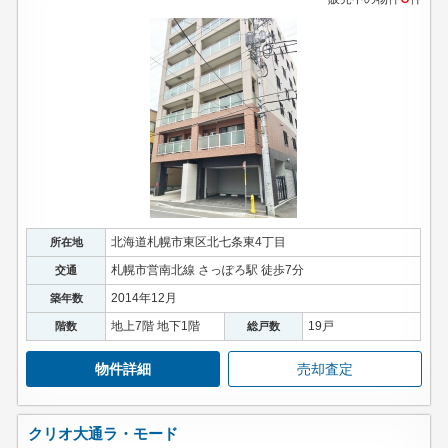
北海道札幌市東区北七条東4丁目
所在地
札幌市営南北線 さっぽろ駅 徒歩7分
交通
2014年12月
築年数
地上7階 地下1階
19戸
階数
総戸数
物件詳細
売却査定
クリオ大通ラ・モード