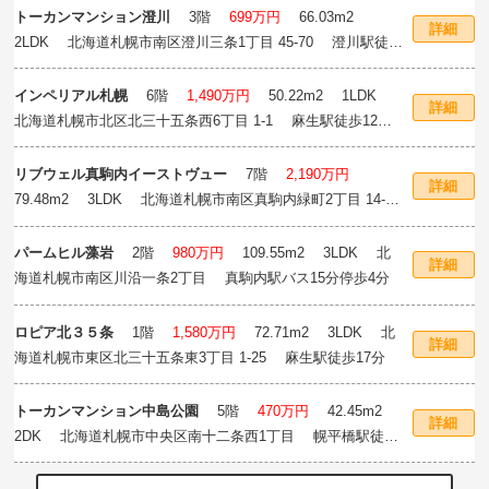
トーカンマンション澄川
3階
699万円
66.03m
2
詳細
2LDK 北海道札幌市南区澄川三条1丁目 45-70 澄川駅徒歩
6分
インペリアル札幌
6階
1,490万円
50.22m
2
1LDK
詳細
北海道札幌市北区北三十五条西6丁目 1-1 麻生駅徒歩12
分
リブウェル真駒内イーストヴュー
7階
2,190万円
詳細
79.48m
2
3LDK 北海道札幌市南区真駒内緑町2丁目 14-
1 真駒内駅徒歩7分
パームヒル藻岩
2階
980万円
109.55m
2
3LDK 北
詳細
海道札幌市南区川沿一条2丁目 真駒内駅バス15分停歩4分
ロピア北３５条
1階
1,580万円
72.71m
2
3LDK 北
詳細
海道札幌市東区北三十五条東3丁目 1-25 麻生駅徒歩17分
トーカンマンション中島公園
5階
470万円
42.45m
2
詳細
2DK 北海道札幌市中央区南十二条西1丁目 幌平橋駅徒歩
5分