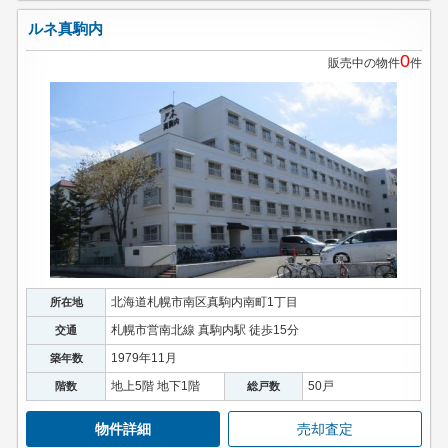
ルネ真駒内
0
販売中の物件
件
北海道札幌市南区真駒内南町1丁目
所在地
札幌市営南北線 真駒内駅 徒歩15分
交通
1979年11月
築年数
地上5階 地下1階
50戸
階数
総戸数
物件詳細
売却査定