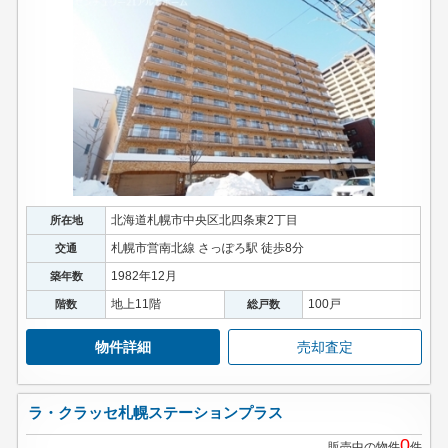
北海道札幌市中央区北四条東2丁目
所在地
札幌市営南北線 さっぽろ駅 徒歩8分
交通
1982年12月
築年数
地上11階
100戸
階数
総戸数
物件詳細
売却査定
ラ・クラッセ札幌ステーションプラス
0
販売中の物件
件