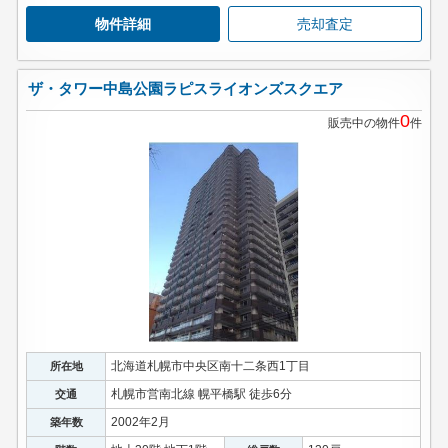
物件詳細
売却査定
ザ・タワー中島公園ラピスライオンズスクエア
0
販売中の物件
件
北海道札幌市中央区南十二条西1丁目
所在地
札幌市営南北線 幌平橋駅 徒歩6分
交通
2002年2月
築年数