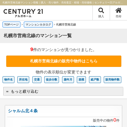
札幌市営南北線マンション情報｜購入・売り物件、売却査定・相場・売却価格｜センチュリー21アルガホーム
購入
売却
TOPページ
>
マンションカタログ
>
札幌市営南北線
札幌市営南北線のマンション一覧
9
件のマンションが見つかりました。
札幌市営南北線の販売中物件はこちら
物件の表示順位が変更できます
物件名
所在地
交通
徒歩分数
築年月
規模
総戸数
販売物件数
＝ もっと絞り込む
シャルム北４条
0
販売中の物件
件