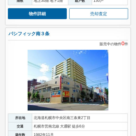
地上30階 地下1階
130戸
階数
総戸数
物件詳細
売却査定
パシフィック南３条
0
販売中の物件
件
北海道札幌市中央区南三条東2丁目
所在地
札幌市営南北線 大通駅 徒歩6分
交通
1982年11月
築年数