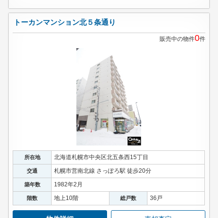
トーカンマンション北５条通り
0
販売中の物件
件
北海道札幌市中央区北五条西15丁目
所在地
札幌市営南北線 さっぽろ駅 徒歩20分
交通
1982年2月
築年数
地上10階
36戸
階数
総戸数