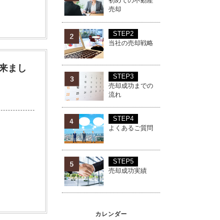
初めての不動産
売却
STEP2
当社の売却戦略
来まし
STEP3
売却成功までの
流れ
STEP4
よくあるご質問
STEP5
売却成功実績
カレンダー