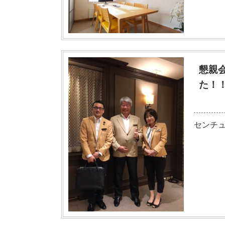
懇親
た！
【投稿日】
センチュ