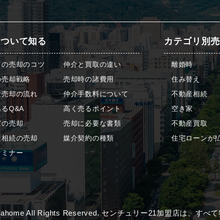
について知る
カテゴリ別売
ての売却のコツ
仲介と買取の違い
離婚時
の売却戦略
売却時の諸費用
住み替え
産売却の流れ
仲介手数料について
不動産相続
るQ&A
高く売るポイント
空き家
家の売却
売却に必要な書類
不動産買取
産相続の売却
媒介契約の種類
住宅ローンが
セミナー
) algahome All Rights Reserved. センチュリー21加盟店