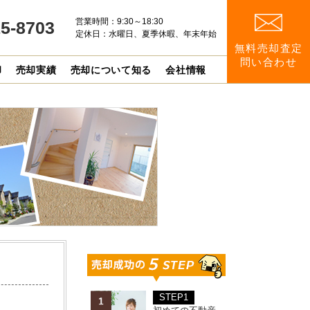
営業時間：9:30～18:30
15-8703
定休日：水曜日、夏季休暇、年末年始
無料売却査定
問い合わせ
却
売却実績
売却について知る
会社情報
STEP1