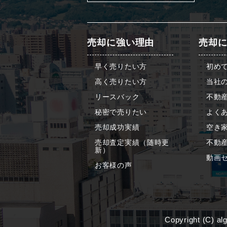
売却に強い理由
売却
早く売りたい方
初め
高く売りたい方
当社
リースバック
不動
秘密で売りたい
よくあ
売却成功実績
空き
売却査定実績（随時更
不動
新）
動画
お客様の声
Copyright (C