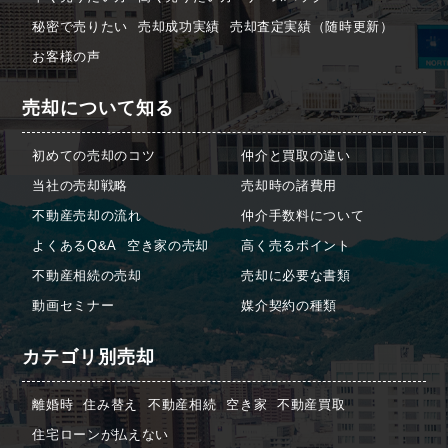
秘密で売りたい
売却成功実績
売却査定実績（随時更新）
お客様の声
売却について知る
初めての売却のコツ
仲介と買取の違い
当社の売却戦略
売却時の諸費用
不動産売却の流れ
仲介手数料について
よくあるQ&A
空き家の売却
高く売るポイント
不動産相続の売却
売却に必要な書類
動画セミナー
媒介契約の種類
カテゴリ別売却
離婚時
住み替え
不動産相続
空き家
不動産買取
住宅ローンが払えない