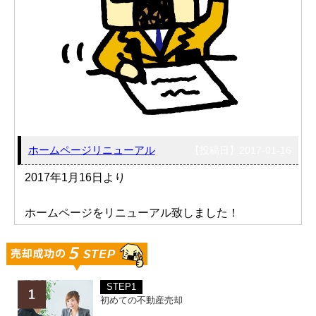
売った後も
早く
高く
秘密に
住み続けたい
売りたい
売りたい
売りたい
スタッフ紹介
会社概要
ホームページリニューアル
【投稿日】2017-01-16
来店予約
お問い合わせ
2017年1月16日より
ホームページをリニューアル致しました！
STEP1
初めての不動産売却